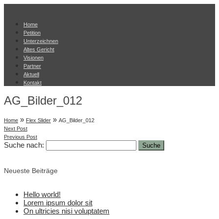
Home
Petition
Unterzeichnen
Altes Gericht
Visionen
Partner
Aktuell
Kontakt
AG_Bilder_012
»
»
Home
Flex Slider
AG_Bilder_012
Next Post
Previous Post
Suche nach:
Neueste Beiträge
Hello world!
Lorem ipsum dolor sit
On ultricies nisi voluptatem