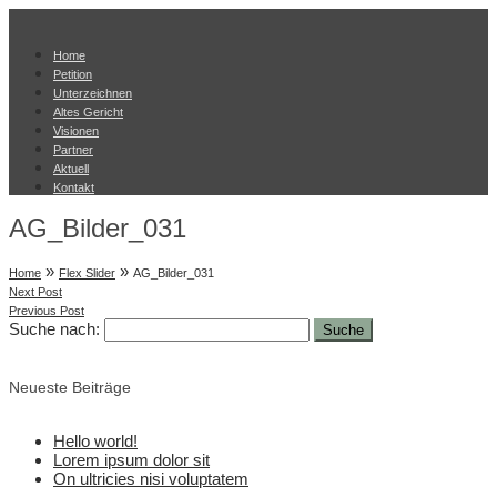
Home
Petition
Unterzeichnen
Altes Gericht
Visionen
Partner
Aktuell
Kontakt
AG_Bilder_031
»
»
Home
Flex Slider
AG_Bilder_031
Next Post
Previous Post
Suche nach:
Neueste Beiträge
Hello world!
Lorem ipsum dolor sit
On ultricies nisi voluptatem