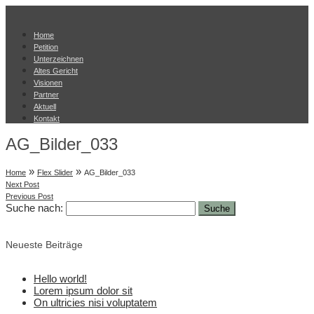
Home
Petition
Unterzeichnen
Altes Gericht
Visionen
Partner
Aktuell
Kontakt
AG_Bilder_033
»
»
Home
Flex Slider
AG_Bilder_033
Next Post
Previous Post
Suche nach:
Neueste Beiträge
Hello world!
Lorem ipsum dolor sit
On ultricies nisi voluptatem